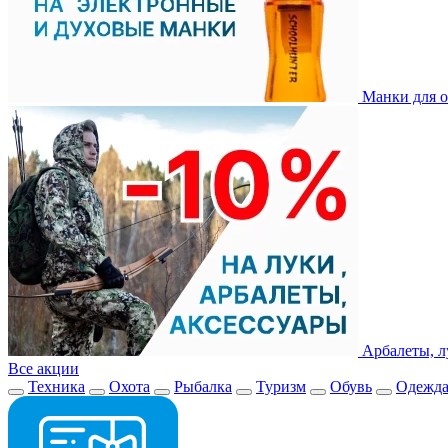
Манки для о
Арбалеты, л
Все акции
Техника
Охота
Рыбалка
Туризм
Обувь
Одежд