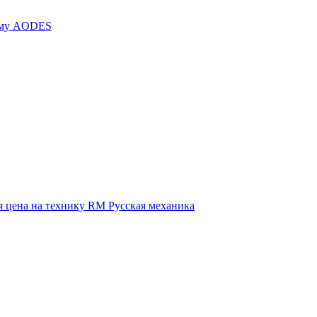
иму AODES
 цена на технику RM Русская механика