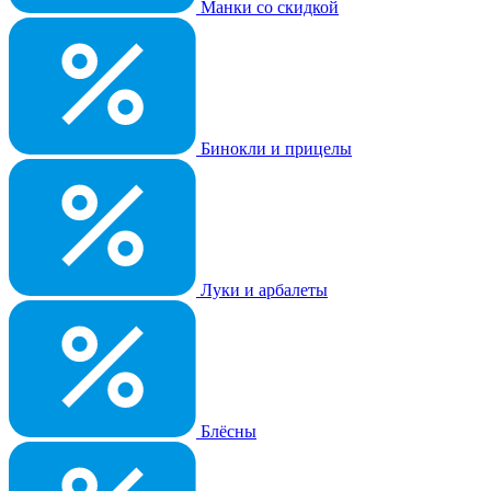
Манки со скидкой
Бинокли и прицелы
Луки и арбалеты
Блёсны