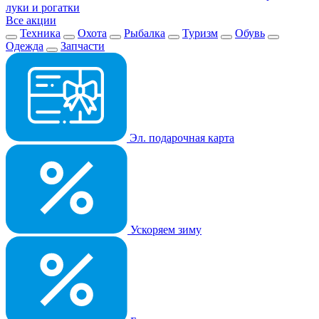
луки и рогатки
Все акции
Техника
Охота
Рыбалка
Туризм
Обувь
Одежда
Запчасти
Эл. подарочная карта
Ускоряем зиму