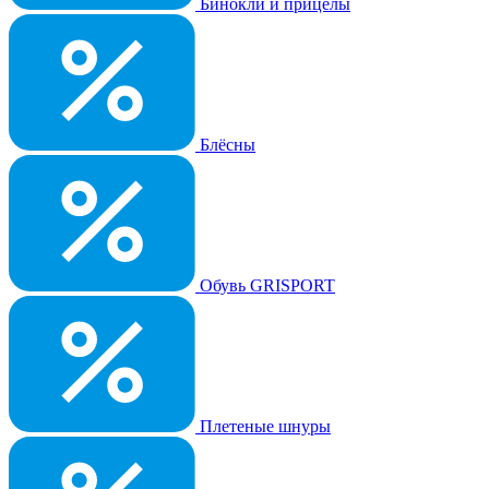
Бинокли и прицелы
Блёсны
Обувь GRISPORT
Плетеные шнуры