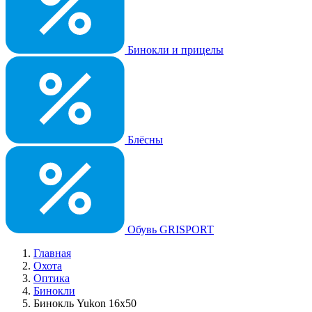
Бинокли и прицелы
Блёсны
Обувь GRISPORT
Главная
Охота
Оптика
Бинокли
Бинокль Yukon 16x50