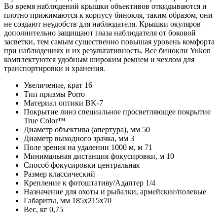
Во время наблюдений крышки объективов откидываются и
плотно прижимаются к корпусу бинокля, таким образом, они
не создают неудобств для наблюдателя. Крышки окуляров
дополнительно защищают глаза наблюдателя от боковой
засветки, тем самым существенно повышая уровень комфорта
при наблюдениях и их результативность. Все бинокли Yukon
комплектуются удобным широким ремнем и чехлом для
транспортировки и хранения.
Увеличение, крат 16
Тип призмы Porro
Материал оптики BK-7
Покрытие линз специальное просветляющее покрытие
True Color™
Диаметр объектива (апертура), мм 50
Диаметр выходного зрачка, мм 3
Поле зрения на удалении 1000 м, м 71
Минимальная дистанция фокусировки, м 10
Способ фокусировки центральная
Размер классический
Крепление к фотоштативу/Адаптер 1/4
Назначение для охоты и рыбалки, армейские/полевые
Габариты, мм 185х215х70
Вес, кг 0,75