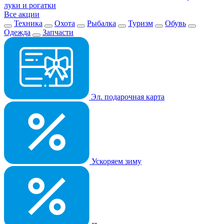
луки и рогатки
Все акции
Техника
Охота
Рыбалка
Туризм
Обувь
Одежда
Запчасти
Эл. подарочная карта
Ускоряем зиму