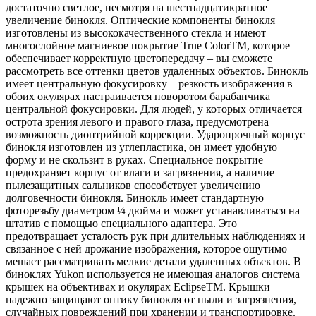
достаточно светлое, несмотря на шестнадцатикратное
увеличение бинокля. Оптические компоненты бинокля
изготовлены из высококачественного стекла и имеют
многослойное магниевое покрытие True ColorTM, которое
обеспечивает корректную цветопередачу – вы сможете
рассмотреть все оттенки цветов удаленных объектов. Бинокль
имеет центральную фокусировку – резкость изображения в
обоих окулярах настраивается поворотом барабанчика
центральной фокусировки. Для людей, у которых отличается
острота зрения левого и правого глаза, предусмотрена
возможность диоптрийной коррекции. Ударопрочный корпус
бинокля изготовлен из углепластика, он имеет удобную
форму и не скользит в руках. Специальное покрытие
предохраняет корпус от влаги и загрязнения, а наличие
пылезащитных сальников способствует увеличению
долговечности бинокля. Бинокль имеет стандартную
фоторезьбу диаметром ¼ дюйма и может устанавливаться на
штатив с помощью специального адаптера. Это
предотвращает усталость рук при длительных наблюдениях и
связанное с ней дрожание изображения, которое ощутимо
мешает рассматривать мелкие детали удаленных объектов. В
биноклях Yukon используется не имеющая аналогов система
крышек на объективах и окулярах EclipseTM. Крышки
надежно защищают оптику бинокля от пыли и загрязнения,
случайных повреждений при хранении и транспортировке.