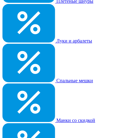
Плетеные шнуры
Луки и арбалеты
Спальные мешки
Манки со скидкой