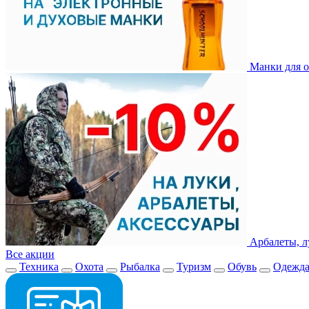
Манки для о
Арбалеты, л
Все акции
Техника
Охота
Рыбалка
Туризм
Обувь
Одежд