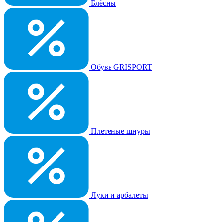
Блёсны
Обувь GRISPORT
Плетеные шнуры
Луки и арбалеты