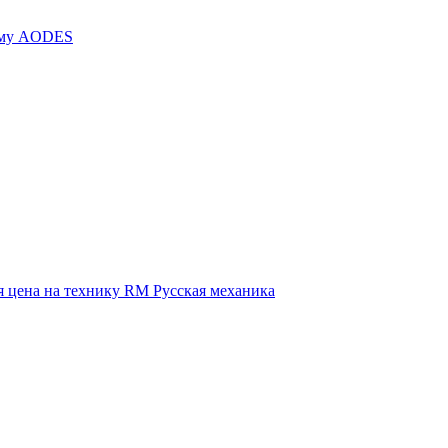
иму AODES
 цена на технику RM Русская механика