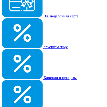
Эл. подарочная карта
Ускоряем зиму
Бинокли и прицелы