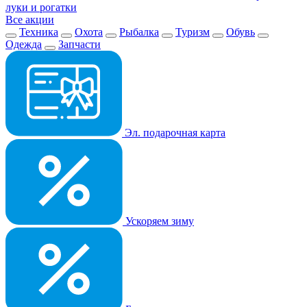
луки и рогатки
Все акции
Техника
Охота
Рыбалка
Туризм
Обувь
Одежда
Запчасти
Эл. подарочная карта
Ускоряем зиму