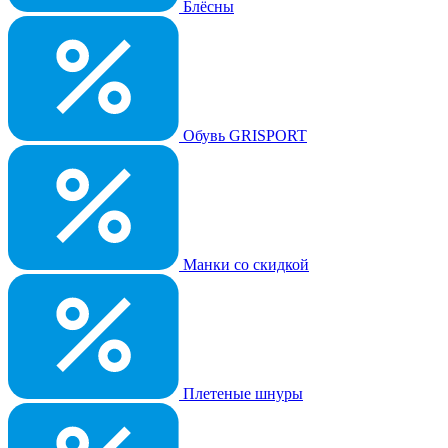
Блёсны
Обувь GRISPORT
Манки со скидкой
Плетеные шнуры