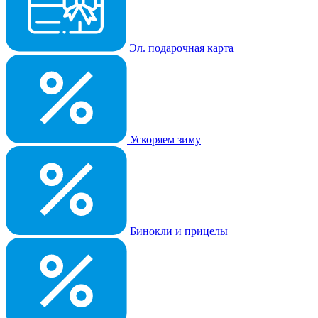
Эл. подарочная карта
Ускоряем зиму
Бинокли и прицелы