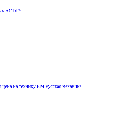
иму AODES
 цена на технику RM Русская механика