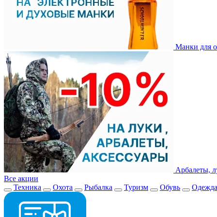
Манки для о
Арбалеты, л
Все акции
Техника
Охота
Рыбалка
Туризм
Обувь
Одежд