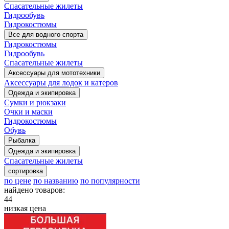
Спасательные жилеты
Гидрообувь
Гидрокостюмы
Все для водного спорта
Гидрокостюмы
Гидрообувь
Спасательные жилеты
Аксессуары для мототехники
Аксессуары для лодок и катеров
Одежда и экипировка
Сумки и рюкзаки
Очки и маски
Гидрокостюмы
Обувь
Рыбалка
Одежда и экипировка
Спасательные жилеты
сортировка
по цене
по названию
по популярности
найдено товаров:
44
низкая цена