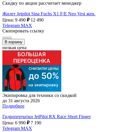
Скидку по акции рассчитает менеджер
Жилет Jetpilot Sina Fuchs X1 F/E Neo Vest жен.
Цена: 9 490
₽
12 490
Telegram
MAX
Скопировать ссылку
В корзину
низкая цена
Экипировка для техники со скидкой
до 31 августа 2026
Подробнее
Гидроперчатки JetPilot RX Race Short Finger
Цена: 6 990
₽
7 190
Telegram
MAX