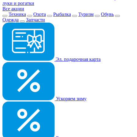
луки и рогатки
Все акции
Техника
Охота
Рыбалка
Туризм
Обувь
Одежда
Запчасти
Эл. подарочная карта
Ускоряем зиму