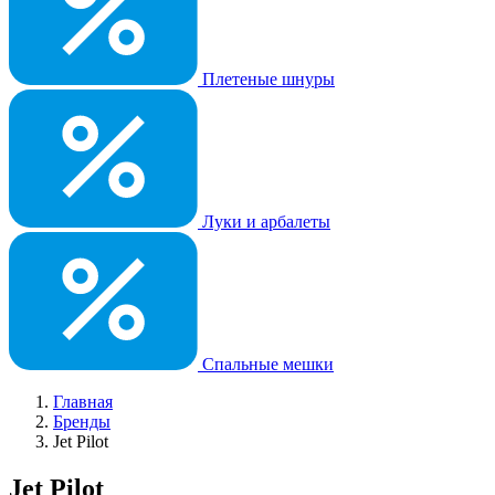
Плетеные шнуры
Луки и арбалеты
Спальные мешки
Главная
Бренды
Jet Pilot
Jet Pilot