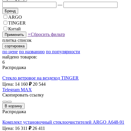
—
Бренд
ARGO
TINGER
Китай
×
Сбросить фильтр
Применить
плитка
список
сортировка
по цене
по названию
по популярности
найдено товаров:
6
Распродажа
Стекло ветровое на вездеход TINGER
Цена: 14 160
₽
20 544
Telegram
MAX
Скопировать ссылку
В корзину
Распродажа
Комплект установочный стеклоочистителей ARGO А648-91
Цена: 16 311
₽
26 411