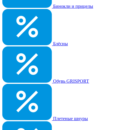
Бинокли и прицелы
Блёсны
Обувь GRISPORT
Плетеные шнуры