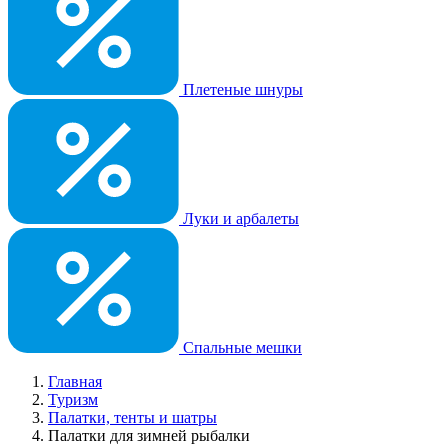
Плетеные шнуры
Луки и арбалеты
Спальные мешки
Главная
Туризм
Палатки, тенты и шатры
Палатки для зимней рыбалки