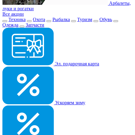
Арбалеты,
луки и рогатки
Все акции
Техника
Охота
Рыбалка
Туризм
Обувь
Одежда
Запчасти
Эл. подарочная карта
Ускоряем зиму