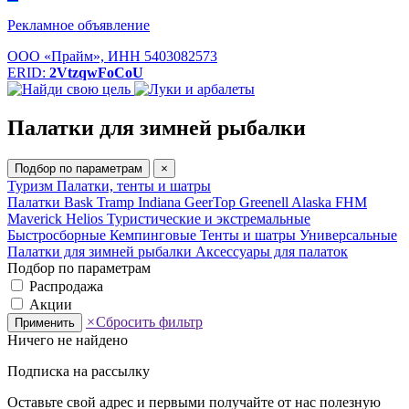
Рекламное объявление
ООО «Прайм», ИНН 5403082573
ERID:
2VtzqwFoCoU
Палатки для зимней рыбалки
Подбор по параметрам
×
Туризм
Палатки, тенты и шатры
Палатки Bask
Tramp
Indiana
GeerTop
Greenell
Alaska
FHM
Maverick
Helios
Туристические и экстремальные
Быстросборные
Кемпинговые
Тенты и шатры
Универсальные
Палатки для зимней рыбалки
Аксессуары для палаток
Подбор по параметрам
Распродажа
Акции
×
Сбросить фильтр
Применить
Ничего не найдено
Подписка на рассылку
Оставьте свой адрес и первыми получайте от нас полезную