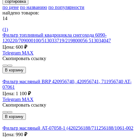
сортировка
по цене
по названию
по популярности
найдено товаров:
14
(1)
Фильтр топливный квадроцикла снегохода 6090-
120220/709000100/513033719/219800056 513034047
Цена: 600
₽
Telegram
MAX
Скопировать ссылку
В корзину
Фильтр масляный BRP 420956740, 420956741, 711956740 AT-
07061
Цена: 1 100
₽
Telegram
MAX
Скопировать ссылку
В корзину
Фильтр масляный AT-07058-1 (420256188/711256188/1061-002
Цена: 990
₽