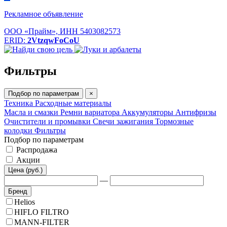
Рекламное объявление
ООО «Прайм», ИНН 5403082573
ERID:
2VtzqwFoCoU
Фильтры
Подбор по параметрам
×
Техника
Расходные материалы
Масла и смазки
Ремни вариатора
Аккумуляторы
Антифризы
Очистители и промывки
Свечи зажигания
Тормозные
колодки
Фильтры
Подбор по параметрам
Распродажа
Акции
Цена (руб.)
—
Бренд
Helios
HIFLO FILTRO
MANN-FILTER