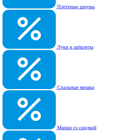
Плетеные шнуры
Луки и арбалеты
Спальные мешки
Манки со скидкой