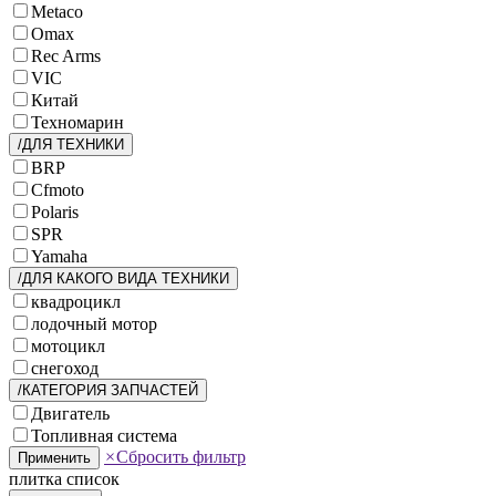
Metaco
Omax
Rec Arms
VIC
Китай
Техномарин
/ДЛЯ ТЕХНИКИ
BRP
Cfmoto
Polaris
SPR
Yamaha
/ДЛЯ КАКОГО ВИДА ТЕХНИКИ
квадроцикл
лодочный мотор
мотоцикл
снегоход
/КАТЕГОРИЯ ЗАПЧАСТЕЙ
Двигатель
Топливная система
×
Сбросить фильтр
Применить
плитка
список