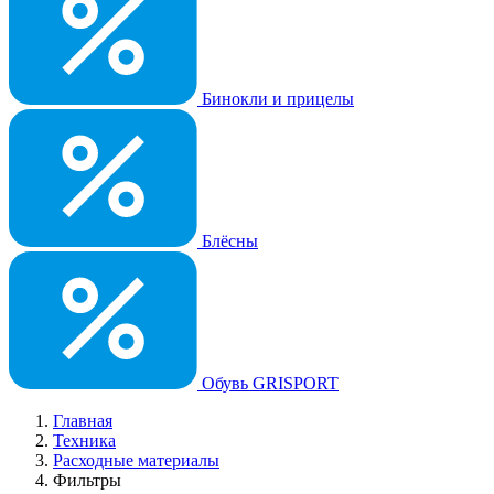
Бинокли и прицелы
Блёсны
Обувь GRISPORT
Главная
Техника
Расходные материалы
Фильтры