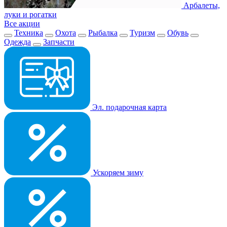
Арбалеты,
луки и рогатки
Все акции
Техника
Охота
Рыбалка
Туризм
Обувь
Одежда
Запчасти
Эл. подарочная карта
Ускоряем зиму