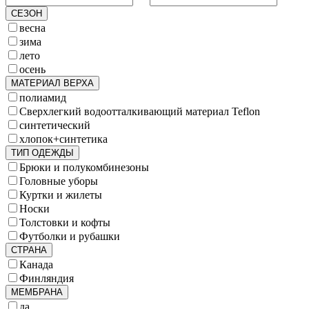
СЕЗОН
весна
зима
лето
осень
МАТЕРИАЛ ВЕРХА
полиамид
Сверхлегкий водоотталкивающий материал Teflon
синтетический
хлопок+синтетика
ТИП ОДЕЖДЫ
Брюки и полукомбинезоны
Головные уборы
Куртки и жилеты
Носки
Толстовки и кофты
Футболки и рубашки
СТРАНА
Канада
Финляндия
МЕМБРАНА
да