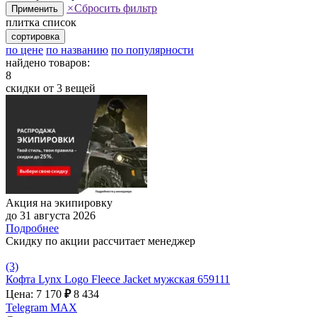
×
Сбросить фильтр
Применить
плитка
список
сортировка
по цене
по названию
по популярности
найдено товаров:
8
скидки от 3 вещей
Акция на экипировку
до 31 августа 2026
Подробнее
Скидку по акции рассчитает менеджер
(3)
Кофта Lynx Logo Fleece Jacket мужская 659111
Цена: 7 170
₽
8 434
Telegram
MAX