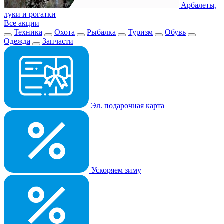
Арбалеты,
луки и рогатки
Все акции
Техника
Охота
Рыбалка
Туризм
Обувь
Одежда
Запчасти
Эл. подарочная карта
Ускоряем зиму