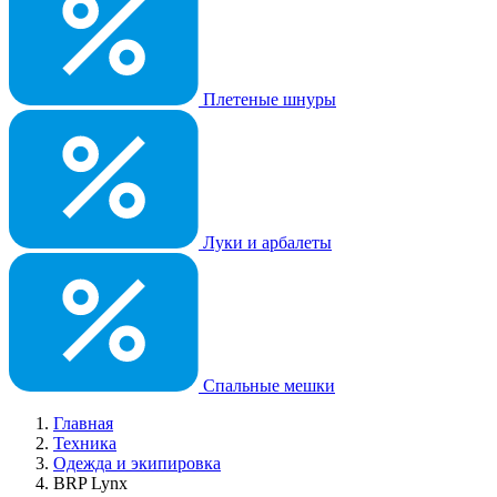
Плетеные шнуры
Луки и арбалеты
Спальные мешки
Главная
Техника
Одежда и экипировка
BRP Lynx