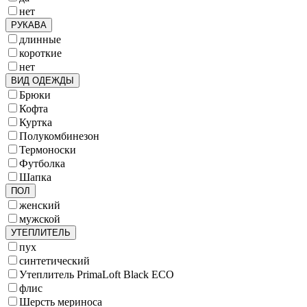
нет
РУКАВА
длинные
короткие
нет
ВИД ОДЕЖДЫ
Брюки
Кофта
Куртка
Полукомбинезон
Термоноски
Футболка
Шапка
ПОЛ
женский
мужской
УТЕПЛИТЕЛЬ
пух
синтетический
Утеплитель PrimaLoft Black ECO
флис
Шерсть мериноса