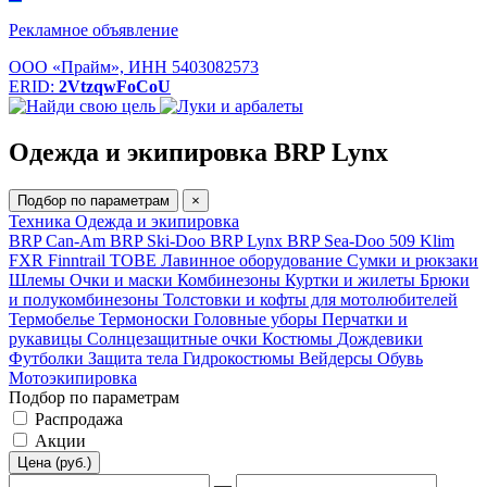
Рекламное объявление
ООО «Прайм», ИНН 5403082573
ERID:
2VtzqwFoCoU
Одежда и экипировка BRP Lynx
Подбор по параметрам
×
Техника
Одежда и экипировка
BRP Can-Am
BRP Ski-Doo
BRP Lynx
BRP Sea-Doo
509
Klim
FXR
Finntrail
TOBE
Лавинное оборудование
Сумки и рюкзаки
Шлемы
Очки и маски
Комбинезоны
Куртки и жилеты
Брюки
и полукомбинезоны
Толстовки и кофты для мотолюбителей
Термобелье
Термоноски
Головные уборы
Перчатки и
рукавицы
Солнцезащитные очки
Костюмы
Дождевики
Футболки
Защита тела
Гидрокостюмы
Вейдерсы
Обувь
Мотоэкипировка
Подбор по параметрам
Распродажа
Акции
Цена (руб.)
—