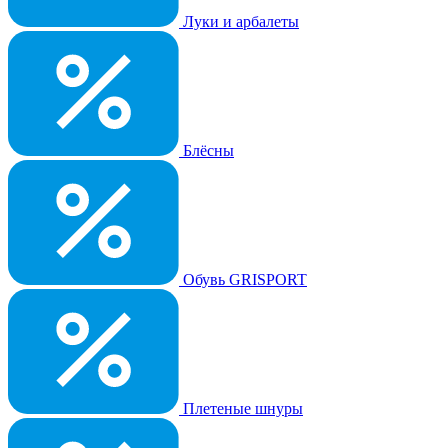
Луки и арбалеты
Блёсны
Обувь GRISPORT
Плетеные шнуры