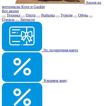
Акция на
мотоциклы Kove и Gaokin
Все акции
Техника
Охота
Рыбалка
Туризм
Обувь
Одежда
Запчасти
Эл. подарочная карта
Ускоряем зиму