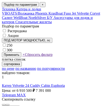
Подбор по параметрам
×
Техника
Катера и лодки
VBOATS/Волжанка
Phoenix
KrasBoat
Fuso Jet
Velvette
Corvet
Салют
WellBoat
NorthSilver
Б/У
Аксессуары для лодок и
катеров
Спасательные жилеты
Подбор по параметрам
Распродажа
Акции
ПОД МОТОР МОЩНОСТЬЮ, лс
250
300
×
Сбросить фильтр
Применить
плитка
список
сортировка
по цене
по названию
по популярности
найдено товаров:
1
Катер Velvette 24 Cuddy Cabin Euphoria
Цена: от 6 910 500
₽
7 391 000
Telegram
MAX
Скопировать ссылку