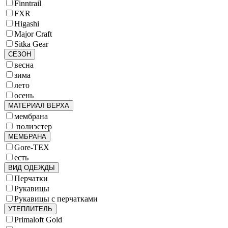
Finntrail
FXR
Higashi
Major Craft
Sitka Gear
СЕЗОН
весна
зима
лето
осень
МАТЕРИАЛ ВЕРХА
мембрана
полиэстер
МЕМБРАНА
Gore-TEX
есть
ВИД ОДЕЖДЫ
Перчатки
Рукавицы
Рукавицы с перчатками
УТЕПЛИТЕЛЬ
Primaloft Gold