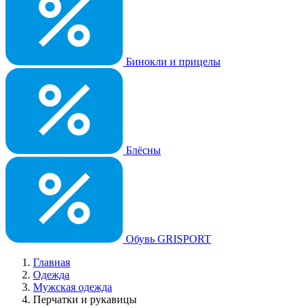
Бинокли и прицелы
Блёсны
Обувь GRISPORT
Главная
Одежда
Мужская одежда
Перчатки и рукавицы