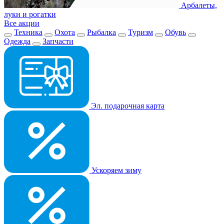
Арбалеты,
луки и рогатки
Все акции
Техника
Охота
Рыбалка
Туризм
Обувь
Одежда
Запчасти
Эл. подарочная карта
Ускоряем зиму