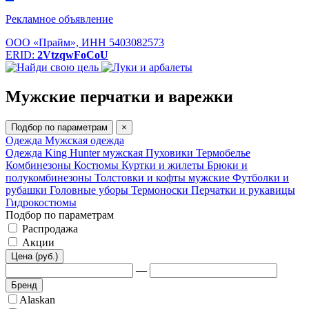
Рекламное объявление
ООО «Прайм», ИНН 5403082573
ERID:
2VtzqwFoCoU
Мужские перчатки и варежки
Подбор по параметрам
×
Одежда
Мужская одежда
Одежда King Hunter мужская
Пуховики
Термобелье
Комбинезоны
Костюмы
Куртки и жилеты
Брюки и
полукомбинезоны
Толстовки и кофты мужские
Футболки и
рубашки
Головные уборы
Термоноски
Перчатки и рукавицы
Гидрокостюмы
Подбор по параметрам
Распродажа
Акции
Цена (руб.)
—
Бренд
Alaskan