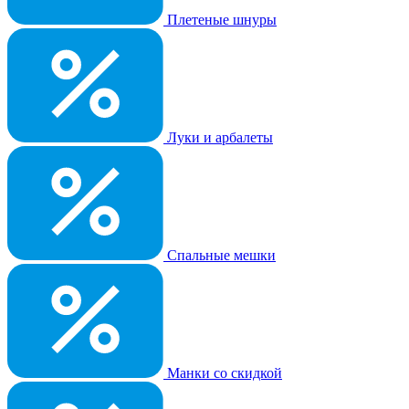
Плетеные шнуры
Луки и арбалеты
Спальные мешки
Манки со скидкой