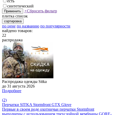
есть
синтетический
×
Сбросить фильтр
Применить
плитка
список
сортировка
по цене
по названию
по популярности
найдено товаров:
22
распродажа
Распродажа одежды Sitka
до 31 августа 2026
Подробнее
(2)
Перчатки SITKA Stormfront GTX Glove
Первые в своем роде охотничьи перчатки Stormfront
выполнены с использованием трехслойной мембраны GORE-