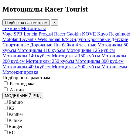
Мотоциклы Racer Tourist
Подбор по параметрам
×
Техника
Мотоциклы
Voge
SPR
Loncin
Progasi
Racer
Gaokin
KOVE
Kayo
Regulmoto
Motoland
Avantis
Wels
Indian
Б/У
Эндуро
Кроссовые
Детские
Спортивные
Дорожные
Питбайки
4 тактные
Мотоциклы 50
куб.см
Мотоциклы 110 куб.см
Мотоциклы 125 куб.см
Мотоциклы 140 куб.см
Мотоциклы 150 куб.см
Мотоциклы
200 куб.см
Мотоциклы 250 куб.см
Мотоциклы 300 куб.см
Мотоциклы 400 куб.см
Мотоциклы 500 куб.см
Мотошлемы
Мотоэкипировка
Подбор по параметрам
Распродажа
Акции
МОДЕЛЬНЫЙ РЯД
Enduro
K2
Panther
Pitbike
Ranger
RC