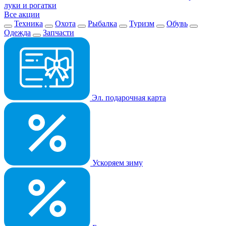
луки и рогатки
Все акции
Техника
Охота
Рыбалка
Туризм
Обувь
Одежда
Запчасти
Эл. подарочная карта
Ускоряем зиму