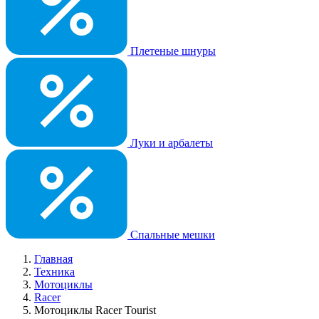
Плетеные шнуры
Луки и арбалеты
Спальные мешки
Главная
Техника
Мотоциклы
Racer
Мотоциклы Racer Tourist