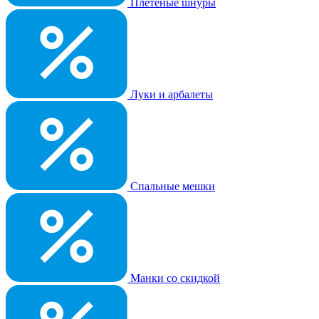
Плетеные шнуры
Луки и арбалеты
Спальные мешки
Манки со скидкой