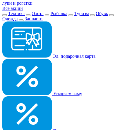
луки и рогатки
Все акции
Техника
Охота
Рыбалка
Туризм
Обувь
Одежда
Запчасти
Эл. подарочная карта
Ускоряем зиму