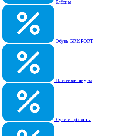
Блёсны
Обувь GRISPORT
Плетеные шнуры
Луки и арбалеты