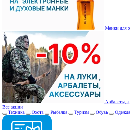
Манки для о
Арбалеты, л
Все акции
Техника
Охота
Рыбалка
Туризм
Обувь
Одежд