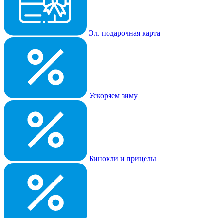
Эл. подарочная карта
Ускоряем зиму
Бинокли и прицелы