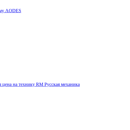
иму AODES
 цена на технику RM Русская механика