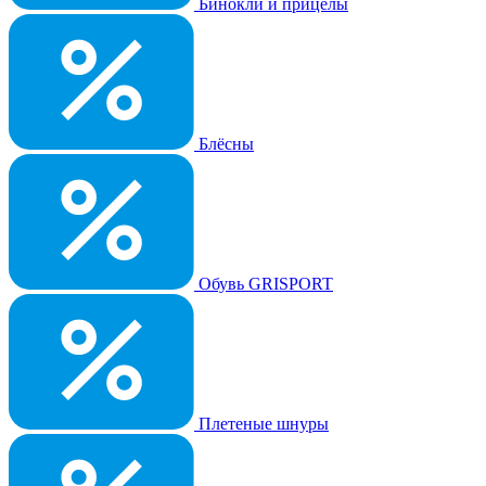
Бинокли и прицелы
Блёсны
Обувь GRISPORT
Плетеные шнуры