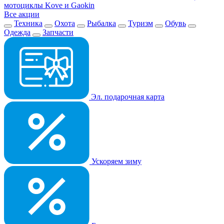
мотоциклы Kove и Gaokin
Все акции
Техника
Охота
Рыбалка
Туризм
Обувь
Одежда
Запчасти
Эл. подарочная карта
Ускоряем зиму