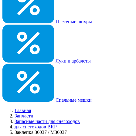
Плетеные шнуры
Луки и арбалеты
Спальные мешки
Главная
Запчасти
Запасные части для снегоходов
для снегоходов BRP
Заклепка 36037 / M36037