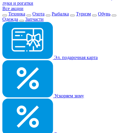
луки и рогатки
Все акции
Техника
Охота
Рыбалка
Туризм
Обувь
Одежда
Запчасти
Эл. подарочная карта
Ускоряем зиму