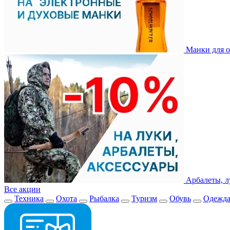
Манки для о
Арбалеты, л
Все акции
Техника
Охота
Рыбалка
Туризм
Обувь
Одежд