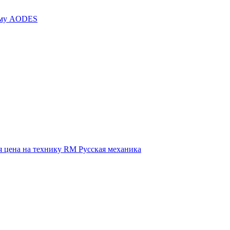
иму AODES
 цена на технику RM Русская механика