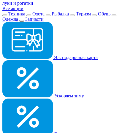
луки и рогатки
Все акции
Техника
Охота
Рыбалка
Туризм
Обувь
Одежда
Запчасти
Эл. подарочная карта
Ускоряем зиму