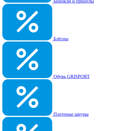
Бинокли и прицелы
Блёсны
Обувь GRISPORT
Плетеные шнуры