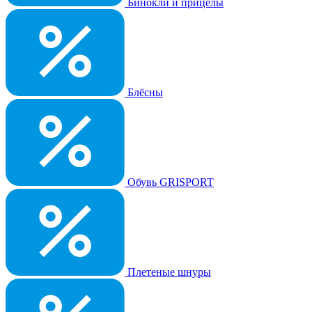
Бинокли и прицелы
Блёсны
Обувь GRISPORT
Плетеные шнуры