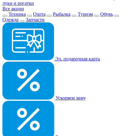
луки и рогатки
Все акции
Техника
Охота
Рыбалка
Туризм
Обувь
Одежда
Запчасти
Эл. подарочная карта
Ускоряем зиму