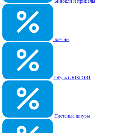
Бинокли и прицелы
Блёсны
Обувь GRISPORT
Плетеные шнуры