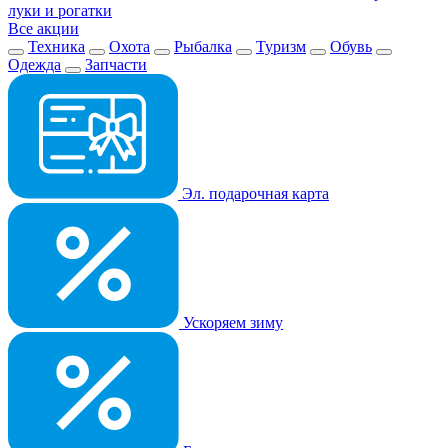
луки и рогатки
Все акции
Техника
Охота
Рыбалка
Туризм
Обувь
Одежда
Запчасти
Эл. подарочная карта
Ускоряем зиму