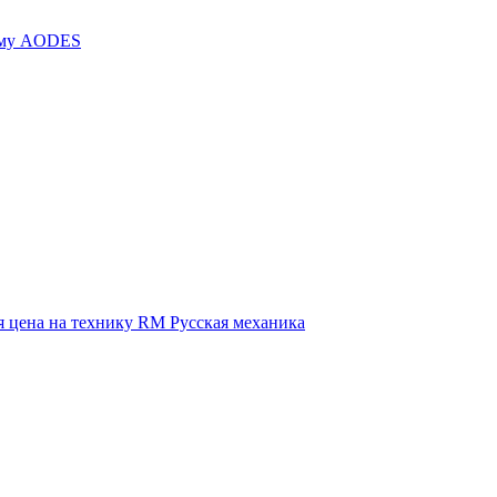
иму AODES
 цена на технику RM Русская механика