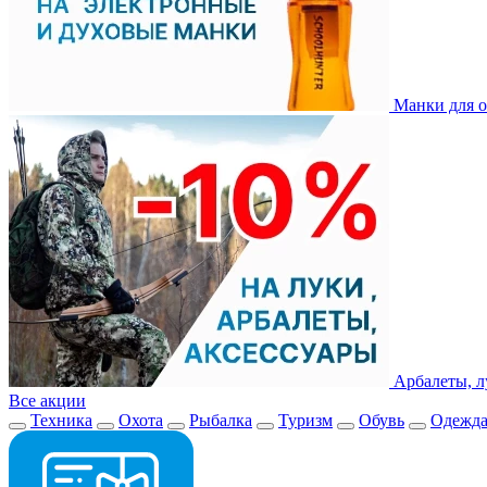
Манки для о
Арбалеты, л
Все акции
Техника
Охота
Рыбалка
Туризм
Обувь
Одежд