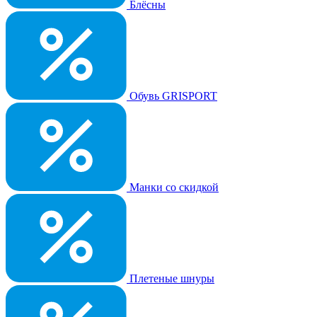
Блёсны
Обувь GRISPORT
Манки со скидкой
Плетеные шнуры