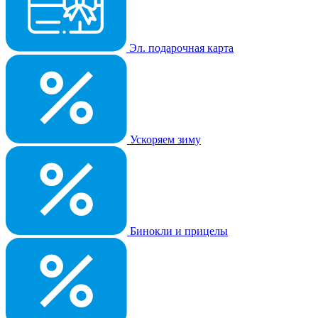
Эл. подарочная карта
Ускоряем зиму
Бинокли и прицелы