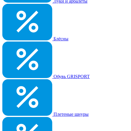
Луки и арбалеты
Блёсны
Обувь GRISPORT
Плетеные шнуры