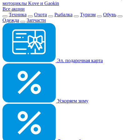
мотоциклы Kove и Gaokin
Все акции
Техника
Охота
Рыбалка
Туризм
Обувь
Одежда
Запчасти
Эл. подарочная карта
Ускоряем зиму