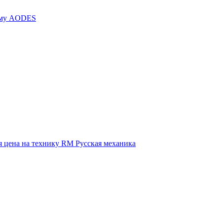
иму AODES
 цена на технику RM Русская механика