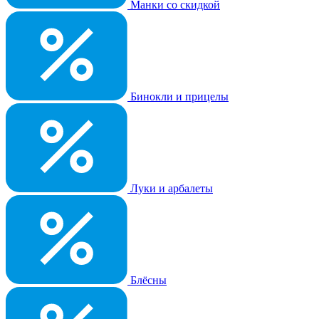
Манки со скидкой
Бинокли и прицелы
Луки и арбалеты
Блёсны