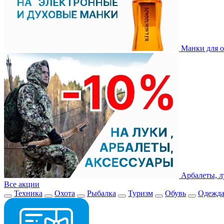
Манки для о
Арбалеты, л
Все акции
Техника
Охота
Рыбалка
Туризм
Обувь
Одежд