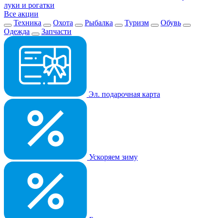
луки и рогатки
Все акции
Техника
Охота
Рыбалка
Туризм
Обувь
Одежда
Запчасти
Эл. подарочная карта
Ускоряем зиму