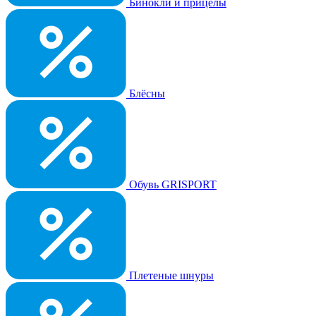
Бинокли и прицелы
Блёсны
Обувь GRISPORT
Плетеные шнуры