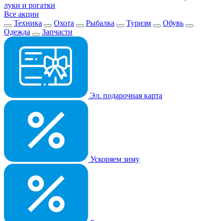
луки и рогатки
Все акции
Техника
Охота
Рыбалка
Туризм
Обувь
Одежда
Запчасти
Эл. подарочная карта
Ускоряем зиму