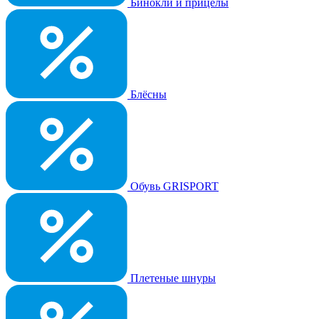
Бинокли и прицелы
Блёсны
Обувь GRISPORT
Плетеные шнуры