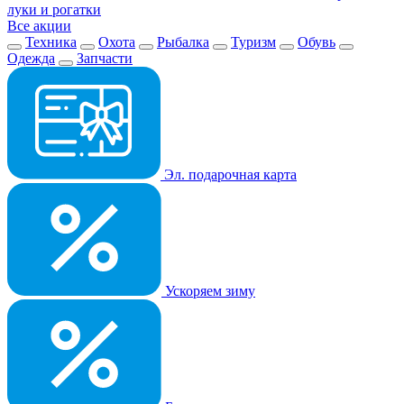
луки и рогатки
Все акции
Техника
Охота
Рыбалка
Туризм
Обувь
Одежда
Запчасти
Эл. подарочная карта
Ускоряем зиму