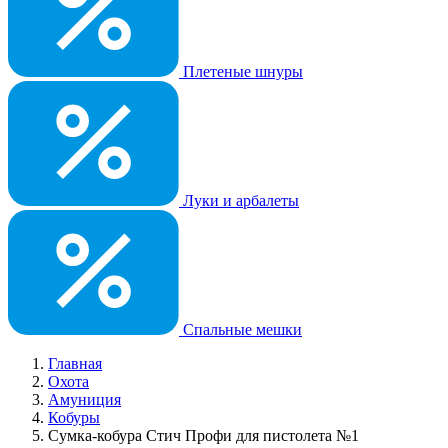
Плетеные шнуры
Луки и арбалеты
Спальные мешки
Главная
Охота
Амуниция
Кобуры
Сумка-кобура Стич Профи для пистолета №1