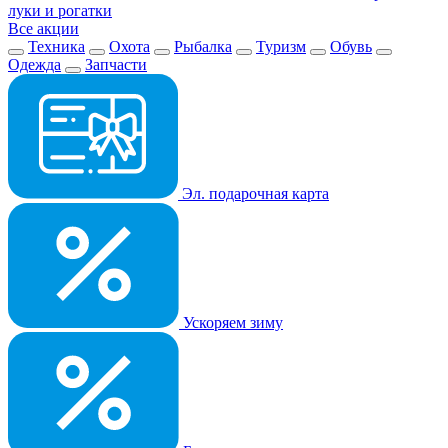
луки и рогатки
Все акции
Техника
Охота
Рыбалка
Туризм
Обувь
Одежда
Запчасти
Эл. подарочная карта
Ускоряем зиму