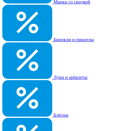
Манки со скидкой
Бинокли и прицелы
Луки и арбалеты
Блёсны