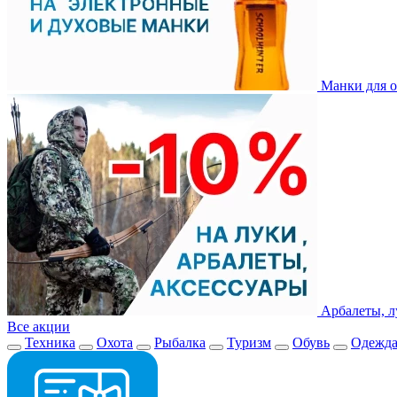
Манки для о
Арбалеты, л
Все акции
Техника
Охота
Рыбалка
Туризм
Обувь
Одежд