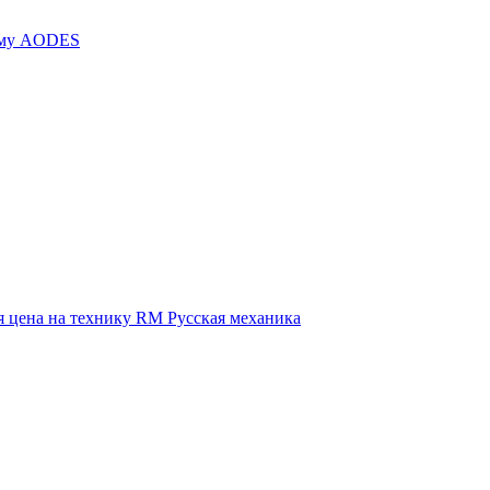
иму AODES
 цена на технику RM Русская механика