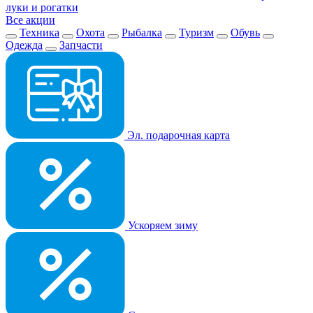
луки и рогатки
Все акции
Техника
Охота
Рыбалка
Туризм
Обувь
Одежда
Запчасти
Эл. подарочная карта
Ускоряем зиму