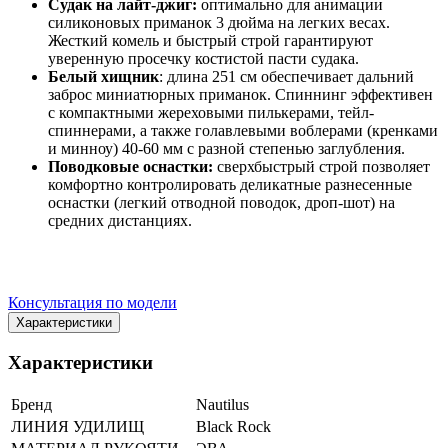
Судак на лайт-джиг:
оптимально для анимации
силиконовых приманок 3 дюйма на легких весах.
Жесткий комель и быстрый строй гарантируют
уверенную просечку костистой пасти судака.
Белый хищник
: длина 251 см обеспечивает дальний
заброс миниатюрных приманок. Спиннинг эффективен
с компактными жереховыми пилькерами, тейл-
спиннерами, а также голавлевыми воблерами (кренками
и минноу) 40-60 мм с разной степенью заглубления.
Поводковые оснастки:
сверхбыстрый строй позволяет
комфортно контролировать деликатные разнесенные
оснастки (легкий отводной поводок, дроп-шот) на
средних дистанциях.
Консультация по модели
Характеристики
Характеристики
Бренд
Nautilus
ЛИНИЯ УДИЛИЩ
Black Rock