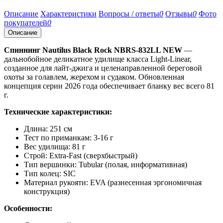
Описание
Характеристики
Вопросы / ответы
0
Отзывы
0
Фото
покупателей
0
Описание
Спиннинг Nautilus Black Rock NBRS-832LL NEW
—
дальнобойное деликатное удилище класса Light-Linear,
созданное для лайт-джига и целенаправленной береговой
охоты за голавлем, жерехом и судаком. Обновленная
концепция серии 2026 года обеспечивает бланку вес всего 81
г.
Технические характеристики:
Длина: 251 см
Тест по приманкам: 3-16 г
Вес удилища: 81 г
Строй: Extra-Fast (сверхбыстрый)
Тип вершинки: Tubular (полая, информативная)
Тип колец: SIC
Материал рукояти: EVA (разнесенная эргономичная
конструкция)
Особенности: