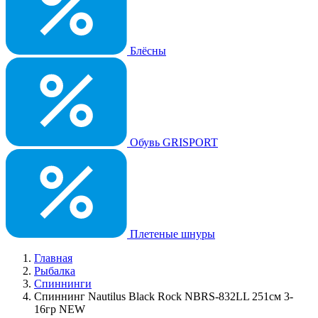
Блёсны
Обувь GRISPORT
Плетеные шнуры
Главная
Рыбалка
Спиннинги
Спиннинг Nautilus Black Rock NBRS-832LL 251см 3-
16гр NEW