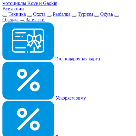
мотоциклы Kove и Gaokin
Все акции
Техника
Охота
Рыбалка
Туризм
Обувь
Одежда
Запчасти
Эл. подарочная карта
Ускоряем зиму