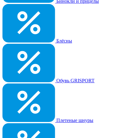
Бинокли и прицелы
Блёсны
Обувь GRISPORT
Плетеные шнуры