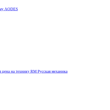
иму AODES
 цена на технику RM Русская механика