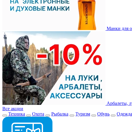
Манки для о
Арбалеты, л
Все акции
Техника
Охота
Рыбалка
Туризм
Обувь
Одежд