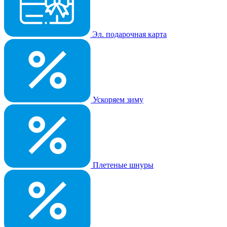
Эл. подарочная карта
Ускоряем зиму
Плетеные шнуры