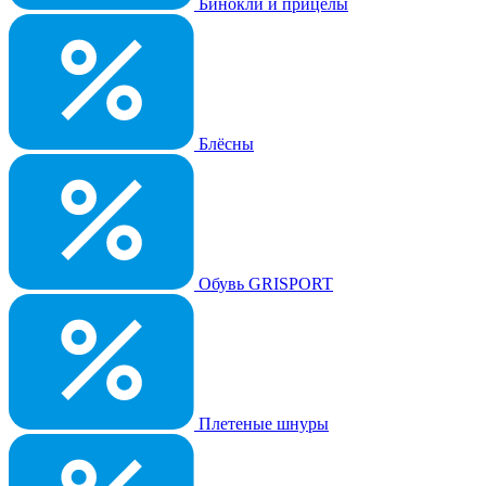
Бинокли и прицелы
Блёсны
Обувь GRISPORT
Плетеные шнуры