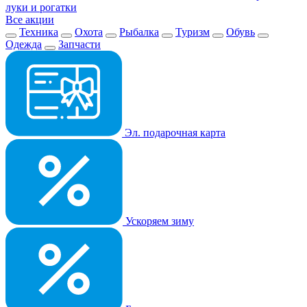
луки и рогатки
Все акции
Техника
Охота
Рыбалка
Туризм
Обувь
Одежда
Запчасти
Эл. подарочная карта
Ускоряем зиму