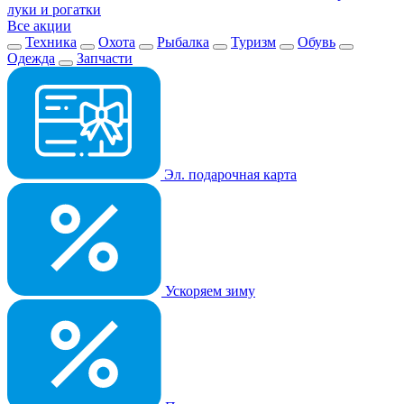
луки и рогатки
Все акции
Техника
Охота
Рыбалка
Туризм
Обувь
Одежда
Запчасти
Эл. подарочная карта
Ускоряем зиму