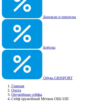
Бинокли и прицелы
Блёсны
Обувь GRISPORT
Главная
Охота
Оружейные сейфы
Сейф оружейный Меткон ОШ-33П