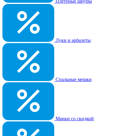
Плетеные шнуры
Луки и арбалеты
Спальные мешки
Манки со скидкой