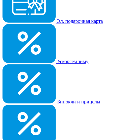
Эл. подарочная карта
Ускоряем зиму
Бинокли и прицелы