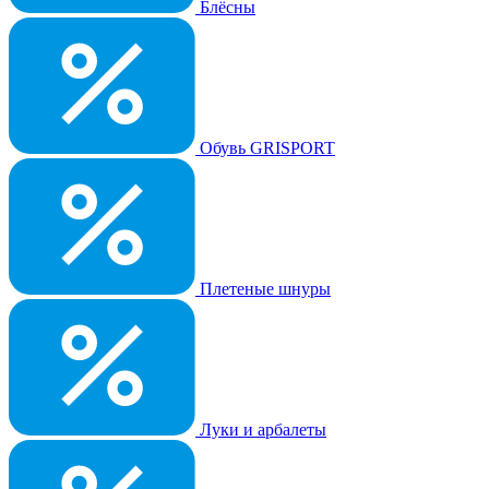
Блёсны
Обувь GRISPORT
Плетеные шнуры
Луки и арбалеты