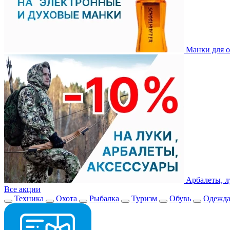
Манки для о
Арбалеты, л
Все акции
Техника
Охота
Рыбалка
Туризм
Обувь
Одежд