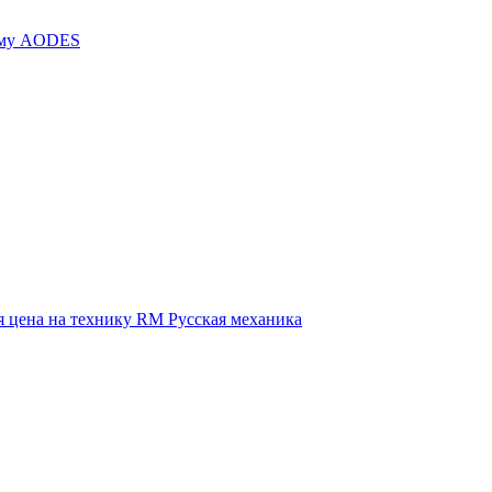
иму AODES
 цена на технику RM Русская механика