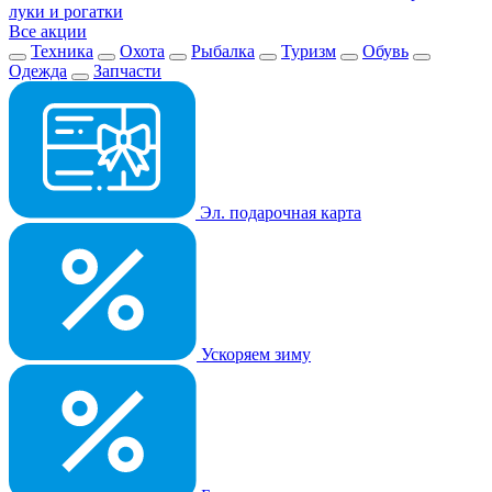
луки и рогатки
Все акции
Техника
Охота
Рыбалка
Туризм
Обувь
Одежда
Запчасти
Эл. подарочная карта
Ускоряем зиму