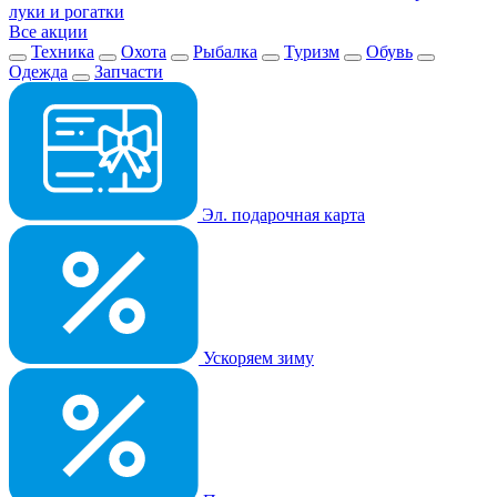
луки и рогатки
Все акции
Техника
Охота
Рыбалка
Туризм
Обувь
Одежда
Запчасти
Эл. подарочная карта
Ускоряем зиму