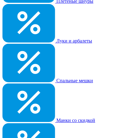
Плетеные шнуры
Луки и арбалеты
Спальные мешки
Манки со скидкой