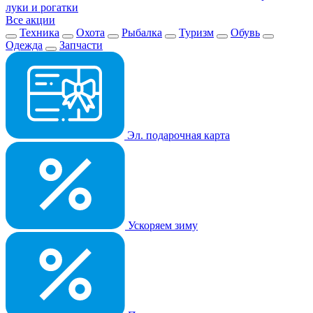
луки и рогатки
Все акции
Техника
Охота
Рыбалка
Туризм
Обувь
Одежда
Запчасти
Эл. подарочная карта
Ускоряем зиму