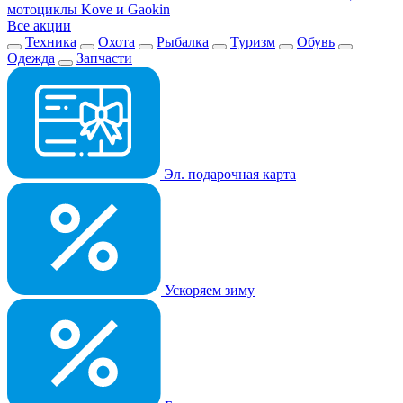
мотоциклы Kove и Gaokin
Все акции
Техника
Охота
Рыбалка
Туризм
Обувь
Одежда
Запчасти
Эл. подарочная карта
Ускоряем зиму