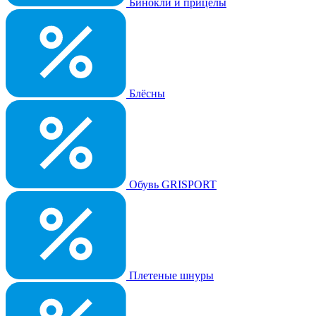
Бинокли и прицелы
Блёсны
Обувь GRISPORT
Плетеные шнуры