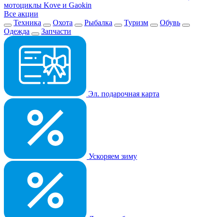
мотоциклы Kove и Gaokin
Все акции
Техника
Охота
Рыбалка
Туризм
Обувь
Одежда
Запчасти
Эл. подарочная карта
Ускоряем зиму