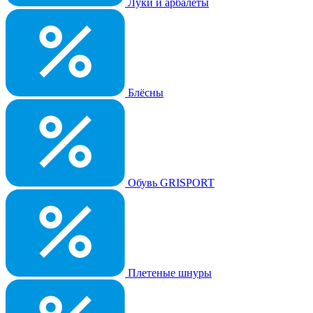
Луки и арбалеты
Блёсны
Обувь GRISPORT
Плетеные шнуры