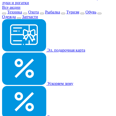
луки и рогатки
Все акции
Техника
Охота
Рыбалка
Туризм
Обувь
Одежда
Запчасти
Эл. подарочная карта
Ускоряем зиму