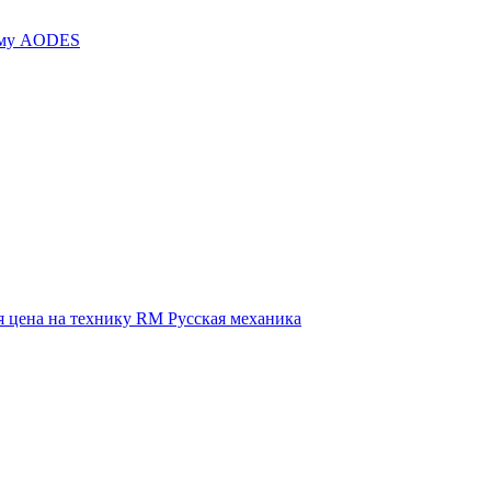
иму AODES
 цена на технику RM Русская механика