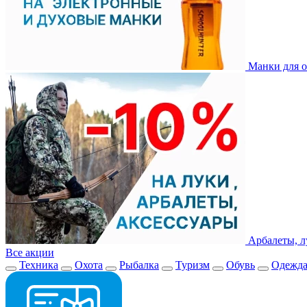
Манки для о
Арбалеты, л
Все акции
Техника
Охота
Рыбалка
Туризм
Обувь
Одежд