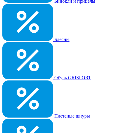
Бинокли и прицелы
Блёсны
Обувь GRISPORT
Плетеные шнуры