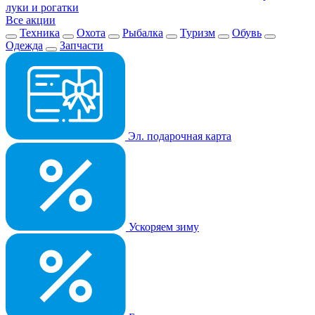
луки и рогатки
Все акции
Техника
Охота
Рыбалка
Туризм
Обувь
Одежда
Запчасти
Эл. подарочная карта
Ускоряем зиму