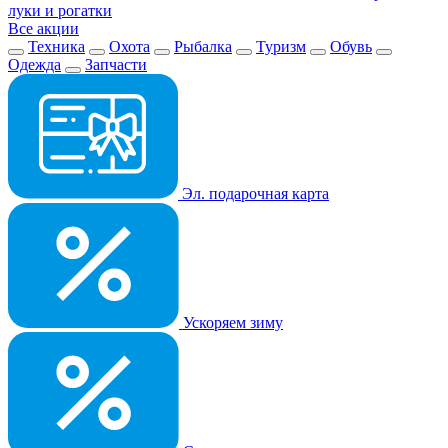
луки и рогатки
Все акции
Техника
Охота
Рыбалка
Туризм
Обувь
Одежда
Запчасти
Эл. подарочная карта
Ускоряем зиму