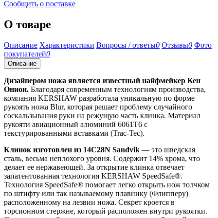
Сообщить о поставке
О товаре
Описание
Характеристики
Вопросы / ответы
0
Отзывы
0
Фото
покупателей
0
Описание
Дизайнером ножа является известный найфмейкер Кен
Онион.
Благодаря современным технологиям производства,
компания KERSHAW разработала уникальную по форме
рукоять ножа Blur, которая решает проблему случайного
соскальзывания руки на режущую часть клинка. Материал
рукояти авиационный алюминий 6061T6 с
текстурированными вставками (Trac-Tec).
Клинок изготовлен из
14C28N Sandvik
— это шведская
сталь, весьма неплохого уровня. Содержит 14% хрома, что
делает ее нержавеющей. За открытие клинка отвечает
запатентованная технология KERSHAW SpeedSafe®.
Технология SpeedSafe® помогает легко открыть нож толчком
по штифту или так называемому плавнику (Флипперу)
расположенному на лезвии ножа. Секрет кроется в
торсионном стержне, который расположен внутри рукоятки.