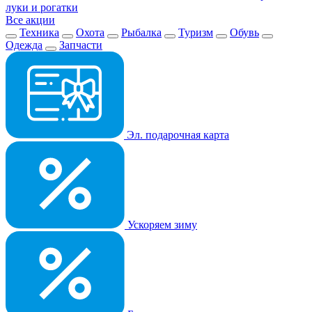
луки и рогатки
Все акции
Техника
Охота
Рыбалка
Туризм
Обувь
Одежда
Запчасти
Эл. подарочная карта
Ускоряем зиму