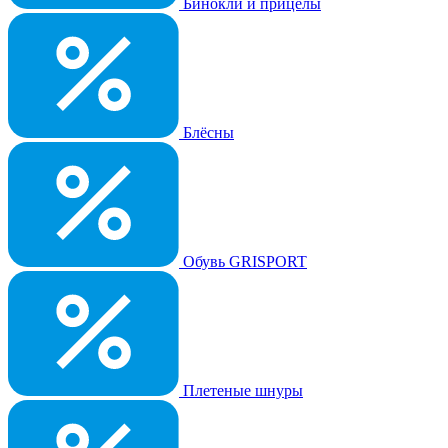
Бинокли и прицелы
Блёсны
Обувь GRISPORT
Плетеные шнуры