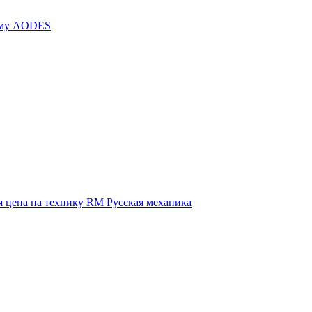
иму AODES
 цена на технику RM Русская механика