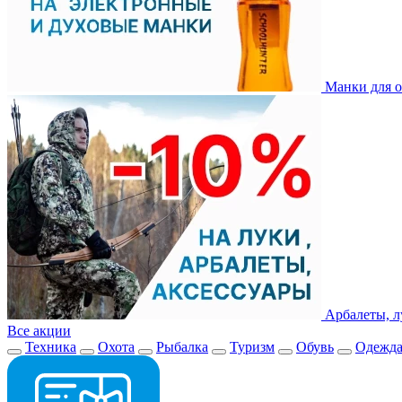
Манки для о
Арбалеты, л
Все акции
Техника
Охота
Рыбалка
Туризм
Обувь
Одежд