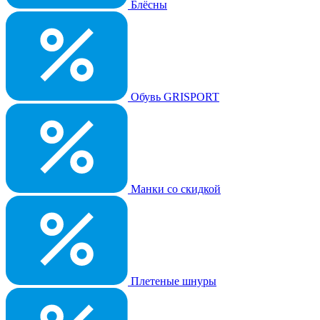
Блёсны
Обувь GRISPORT
Манки со скидкой
Плетеные шнуры