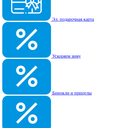
Эл. подарочная карта
Ускоряем зиму
Бинокли и прицелы