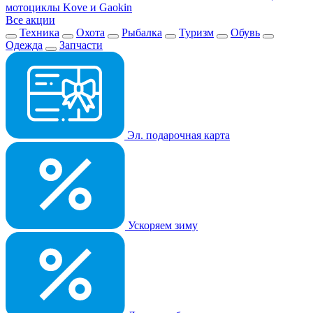
мотоциклы Kove и Gaokin
Все акции
Техника
Охота
Рыбалка
Туризм
Обувь
Одежда
Запчасти
Эл. подарочная карта
Ускоряем зиму