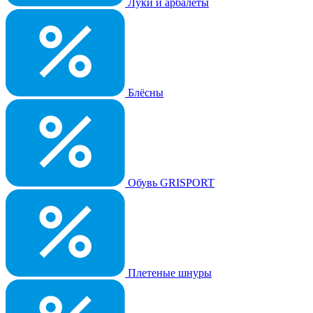
Луки и арбалеты
Блёсны
Обувь GRISPORT
Плетеные шнуры