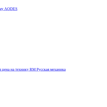
иму AODES
 цена на технику RM Русская механика