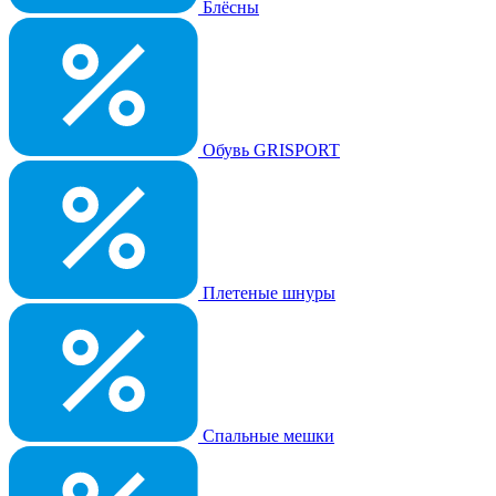
Блёсны
Обувь GRISPORT
Плетеные шнуры
Спальные мешки