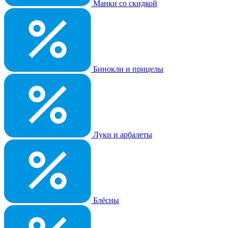
Манки со скидкой
Бинокли и прицелы
Луки и арбалеты
Блёсны