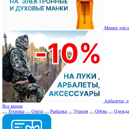
Манки для о
Арбалеты, л
Все акции
Техника
Охота
Рыбалка
Туризм
Обувь
Одежд