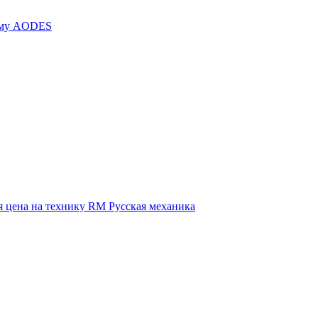
иму AODES
 цена на технику RM Русская механика